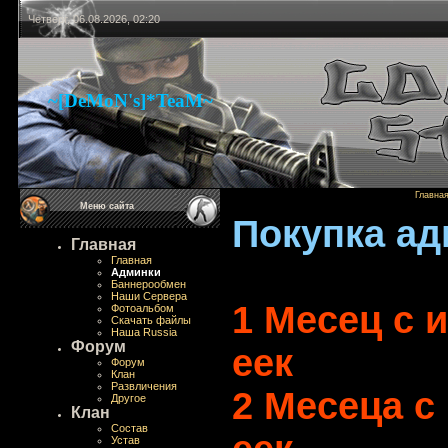
Четверг, 06.08.2026, 02:20
~[DeMoN's]*TeaM~
Главна
Меню сайта
Покупка ад
Главная
Главная
Админки
Баннерообмен
Наши Сервера
1 Месец с 
Фотоальбом
Скачать файлы
Наша Russia
Форум
еек
Форум
Клан
Развличения
2 Месеца с
Другое
Клан
Состав
Устав