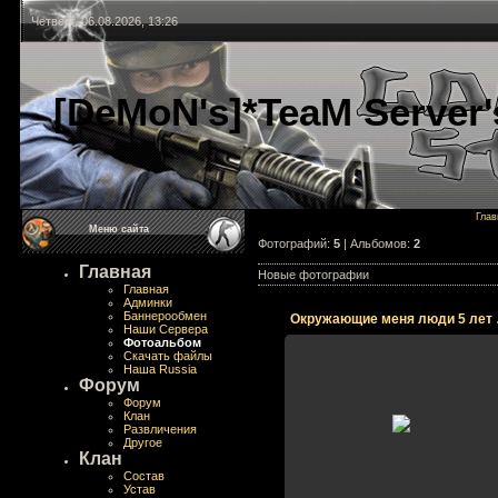
Четверг, 06.08.2026, 13:26
[DeMoN's]*TeaM Server'
Глав
Меню сайта
Фотографий:
5
| Альбомов:
2
Главная
Новые фотографии
Главная
Админки
Баннерообмен
Окружа
Наши Сервера
Фотоальбом
Скачать файлы
Наша Russia
Форум
Форум
02.11.2008
Клан
Развличения
dms
Другое
Клан
Состав
Устав