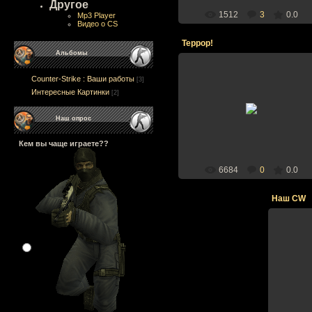
Другое
1512
3
0.0
Mp3 Player
Видео о CS
Террор!
Альбомы
Counter-Strike : Ваши работы
[3]
Интересные Картинки
[2]
19.10.2008
Наш опрос
dms
Кем вы чаще играете??
6684
0
0.0
Наш CW